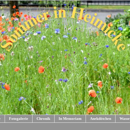
e
Fotogalerie
Chronik
In Memoriam
Anekdötchen
Wasse