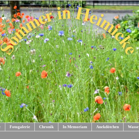
e
Fotogalerie
Chronik
In Memoriam
Anekdötchen
Wasse