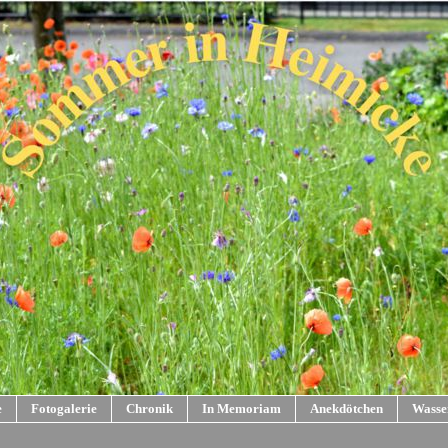
e
Fotogalerie
Chronik
In Memoriam
Anekdötchen
Wasse